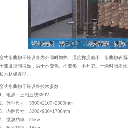
窑式水曲柳干燥设备内外同时加热，温度梯度差小，水曲柳表面
干速度控制得当，烘干不变色、不变形、不开裂。干燥时能杀死
长木材保存期。
窑式水曲柳干燥设备技术参数：
1、电源：三相五线380V
2、外型尺寸：3300×2100×2300mm
3、内腔尺寸：3200×900×1700mm
4、微波功率：25kw
5、热风功率：15kw