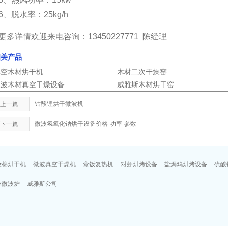
6、脱水率：25kg/h
更多详情欢迎来电咨询：13450227771 陈经理
相关产品
真空木材烘干机
木材二次干燥窑
微波木材真空干燥设备
威雅斯木材烘干窑
钴酸锂烘干微波机
上一篇
微波氢氧化钠烘干设备价格-功率-参数
下一篇
妆棉烘干机
微波真空干燥机
盒饭复热机
对虾烘烤设备
盐焗鸡烘烤设备
硫酸
业微波炉
威雅斯公司