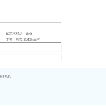
窑式木材烘干设备
木材干燥窑/威雅斯品牌
铜干燥机