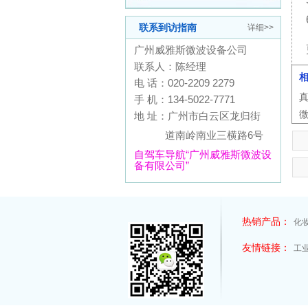
联系到访指南
详细>>
广州威雅斯微波设备公司
联系人：陈经理
电 话：020-2209 2279
手 机：134-5022-7771
地 址：广州市白云区龙归街
道南岭南业三横路6号
自驾车导航“广州威雅斯微波设
备有限公司”
热销产品：
化
友情链接：
工