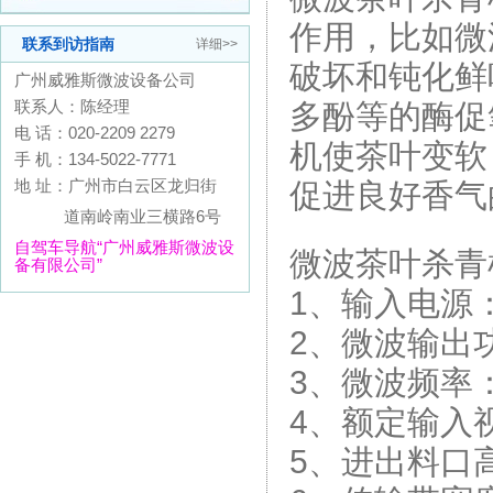
作用，比如微
联系到访指南
详细>>
破坏和钝化鲜
广州威雅斯微波设备公司
联系人：陈经理
多酚等的酶促
电 话：020-2209 2279
机使茶叶变软
手 机：134-5022-7771
地 址：广州市白云区龙归街
促进良好香气
道南岭南业三横路6号
自驾车导航“广州威雅斯微波设
微波茶叶杀青
备有限公司”
1、输入电源：三
2、微波输出
3、微波频率：2
4、额定输入视
5、进出料口高