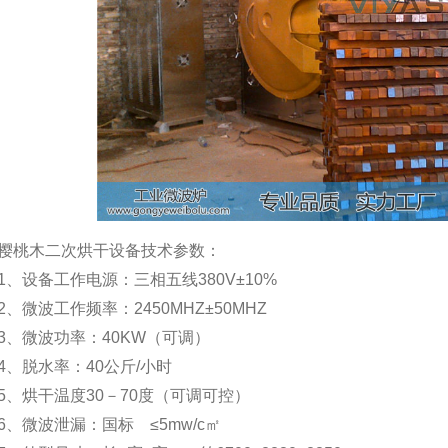
樱桃木二次烘干设备技术参数：
1、设备工作电源：三相五线380V±10%
2、微波工作频率：2450MHZ±50MHZ
3、微波功率：40KW（可调）
4、脱水率：40公斤/小时
5、烘干温度30－70度（可调可控）
6、微波泄漏：国标 ≤5mw/c㎡