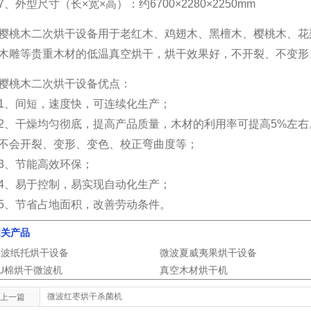
7、外型尺寸（长×宽×高）：约6700×2280×2250mm
樱桃木二次烘干设备用于老红木、鸡翅木、黑檀木、樱桃木、花
木雕等贵重木材的低温真空烘干，烘干效果好，不开裂、不变形
樱桃木二次烘干设备优点：
1、间短，速度快，可连续化生产；
2、干燥均匀彻底，提高产品质量，木材的利用率可提高5%左
不会开裂、变形、变色、校正弯曲度等；
3、节能高效环保；
4、易于控制，易实现自动化生产；
5、节省占地面积，改善劳动条件。
相关产品
微波纸托烘干设备
微波夏威夷果烘干设备
U棉烘干微波机
真空木材烘干机
微波红枣烘干杀菌机
上一篇