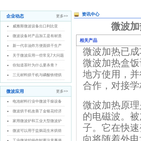
资讯中心
企业动态
更多>>
微波加
威雅斯微波设备出口利比亚
微波设备对产品加工是有材质
相关产品
要求
新一代非油炸方便面烘干生产
微波加热已成
线
关于微波应用一些常见7大问题
微波加热盒饭
解答
你知道茶叶为什么要杀青？
地方使用，并
三元材料烘干机与磷酸铁锂烘
合作，对接学
干设备16...
微波应用
更多>>
电池材料行业中微波干燥设备
微波加热原理
应用
微波烘干机改善了金银花经济
的电磁波。被
效益
家用微波炉和工业大型微波炉
子。它在快速
有什么区...
微波可以用于盐焗花生米烘焙
向将随着外电
处理
工业微波炉操作时要注意事项